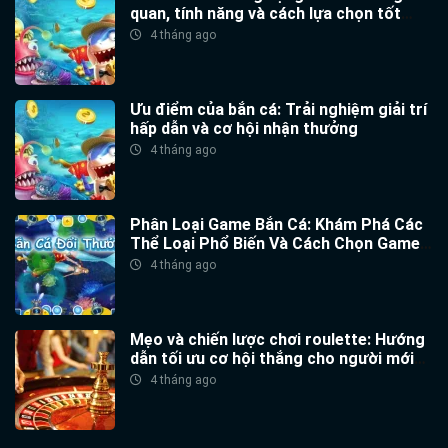
quan, tính năng và cách lựa chọn tốt
nhất
4 tháng ago
Ưu điểm của bắn cá: Trải nghiệm giải trí
hấp dẫn và cơ hội nhận thưởng
4 tháng ago
Phân Loại Game Bắn Cá: Khám Phá Các
Thể Loại Phổ Biến Và Cách Chọn Game
Phù Hợp
4 tháng ago
Mẹo và chiến lược chơi roulette: Hướng
dẫn tối ưu cơ hội thắng cho người mới
2026
4 tháng ago