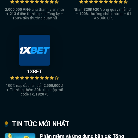
2,000,000 VNĐ
cho thành viên mới
Nhận
320K+20
Vòng quay miễn phí
+
213
điểm
thưởng khi đăng ký +
+
100%
thưởng chào mừng +
01
150%
tiền thưởng quay hũ
Áo Đấu EPL
1XBET
100% nạp đầu lên đến
2,500,000đ
+ Thưởng thêm
30%
khi nhập mã
code
1x_182075
TIN TỨC MỚI NHẤT
Phần mềm và ứng dụng bắn cá: Tổng