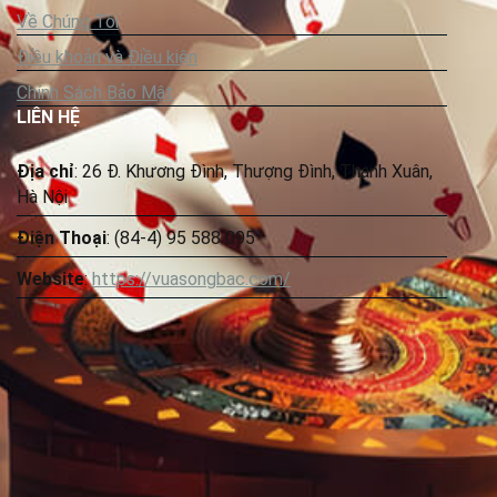
Về Chúng Tôi
Điều khoản và Điều kiện
Chính Sách Bảo Mật
LIÊN HỆ
Địa chỉ
: 26 Đ. Khương Đình, Thượng Đình, Thanh Xuân,
Hà Nội
Điện Thoại
: (84-4) 95 588 095
Website
:
https://vuasongbac.com/